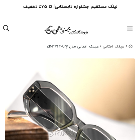
لینک مستقیم جشنواره تابستانی! تا ۷۵٪ تخفیف
عینک‌ آفتابی
عینک آفتابی مدل Zn-3742-Gry