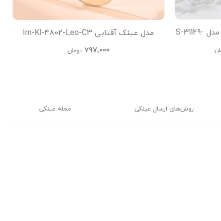
عینک آفتابی پلاریزه آلبرت ووگ مدل S-31129-
مدل عینک آفتابی Irn-Kl-4802-Leo-C3
C4-Leo Ac
عینک آفتابی زنانه, عینک آفتابی مردانه,
797,000
ان
تومان
عینک مشکی
روش‌های ارسال عینکی
مجله عینکی