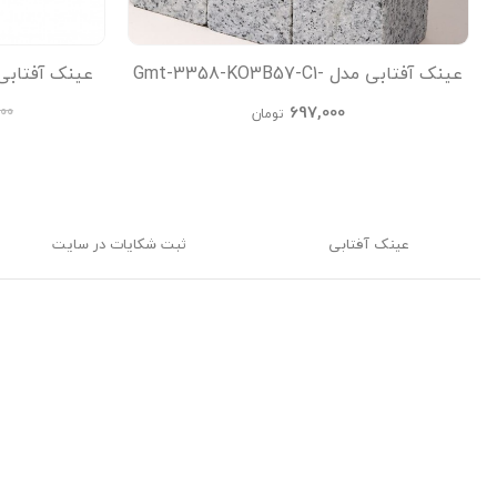
عینک آفتابی مدل Gmt-3358-KO3B57-C1-
Leo
عینک آفتابی
697,000
000
تومان
عینک‌ آفتابی
ثبت شکایات در سایت