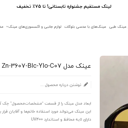
لینک مستقیم جشنواره تابستانی! تا ۷۵٪ تخفیف
 عینک طبی
عینک‌های با عدسی بلوکات
لوازم جانبی و اکسسوری‌های عینک
مد
عینک مدل Zn-3607-Blc-Ylo-C07 عینک زنانه, عینک مردانه,
نوشتن درباره محصول ....
ابعاد مدل عینک را از قسمت “مشخصات‌محصول” چک کن
این عینک می‌تواند مورد استفاده خانم‌ها ‌و آقایان قرار ب
دارای لایه محافظ و استاندارد UV400