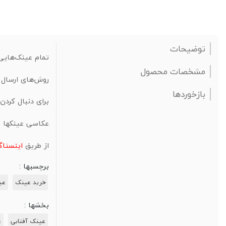
توضیحات
تمام عینک‌هایی 
مشخصات محصول
روش‌های ارسال ف
بازخوردها
برای دنبال کرد
عکاسی عینکها ت
از طریق
اینستاگ
برچسبها :
خرید عینک
عی
بخشها :
عینک‌ آفتابی
ع