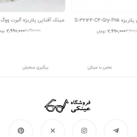
عینک آفتابی پلاریزه S-32124-C4-Gry-Pnk
etate Avantgarde Visionary
 زنانه, عینک آفتابی مردانه
2,990,000
2,990,000
10,990,000
7,900,
توم
تومان
تماس با عینکی
پیگیری سفارش