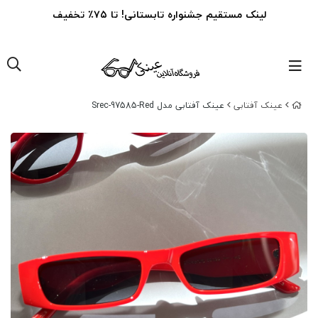
لینک مستقیم جشنواره تابستانی! تا ۷۵٪ تخفیف
عینک‌ آفتابی
عینک آفتابی مدل Srec-97585-Red