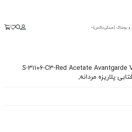
0
 و پوشاک (عینکی‌باکس)
لاریزه مدل S-31106-C3-Red Acetate Avantgarde Visionary
ابی پلاریزه مردانه,