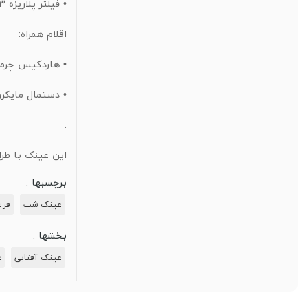
•
فیلتر پلاریزه Cat 3.
اقلام همراه:
•
هاردکیس چرمی
•
دستمال مایکروف
.
این عینک با طر
برچسبها :
عینک شب
فری
بخشها :
عینک‌ آفتابی
ع