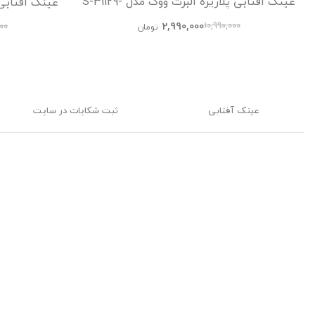
عینک آفتابی پلاریزه آلبرت ووگ مدل S-31129-
C4-Leo Acetate Avantgarde Visionary
antgarde
2,990,000
10,990,000
000
تومان
عینک‌ آفتابی
ثبت شکایات در سایت