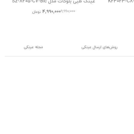
تابی 89132 K24023-C8-Leo-
عینک طبی بلوکات مدل Sz-8205-C7-Blc
Acetate Avantgarde Visionary عینک طبی
4,990,000
9,990,000
تومان
زنانه, عینک طبی مردانه,
روش‌های ارسال عینکی
مجله عینکی