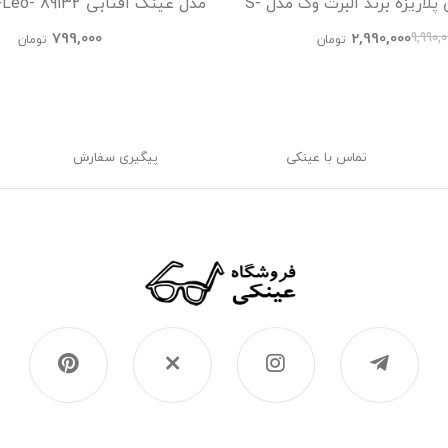
عینک آفتابی پلاریزه برند آلبرت وگ مدل S-
مدل عینک آف
31107-C2-Leo Acetate Av
Tra عینک آفتابی زنانه, عینک آفتابی مردانه,
799,000
2,990,000
9,990,
تومان
تومان
Visionary
تماس با عینکی
پیگیری سفارش