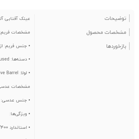
توضیحات
عینک آفتابی آلبرت وگ مدل Visionary
مشخصات محصول
مشخصات فریم:
بازخوردها
•
جنس فریم:
از استات (tate
•
دسته‌ها:
Metal Infused با یک پلیت استیل درون متریال.
•
لولا:
Five Barrel (بادوام‌ترین نوع لولا).
مشخصات عدسی
•
جنس عدسی:
ت
•
ویژگی‌ها:
•
استاندارد UV400.