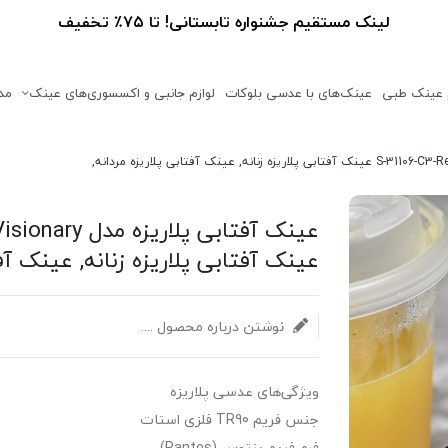
لینک مستقیم جشنواره تابستانی! تا ۷۵٪ تخفیف
 عینک طبی
عینک‌های با عدسی بلوکات
لوازم جانبی و اکسسوری‌های عینک
مد
عینک آفتابی پ
عینک آفتابی پلاریزه زنانه, عینک آفت
نوشتن درباره محصول ....
ویژگی‌های عدسی پلاریزه
جنس فریم TR90 فلزی استات
فرم فریم پنتوس (Pantos)