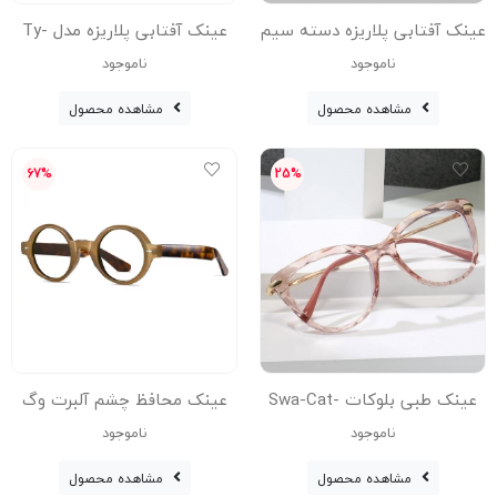
عینک آفتابی پلاریزه دسته سیم
عینک آفتابی پلاریزه مدل Ty-
081-Leo
6203-Grn
ناموجود
ناموجود
مشاهده محصول
مشاهده محصول
67%
25%
عینک طبی بلوکات Swa-Cat-
عینک محافظ چشم آلبرت وگ
Pnk فریم زنانه
مدل S31108C3-1 Acetate Blue
ناموجود
ناموجود
Control
مشاهده محصول
مشاهده محصول