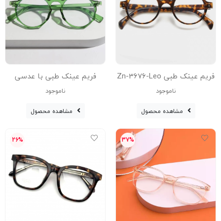
فریم عینک طبی Zn-3676-Leo
فریم عینک طبی با عدسی
با عدسی بلوکات
بلوکات مدل Z-3374-Grn-C4
ناموجود
ناموجود
مشاهده محصول
مشاهده محصول
26%
37%