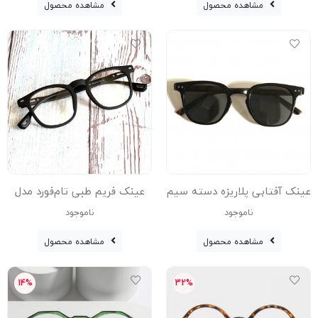
مشاهده محصول
مشاهده محصول
عینک آفتابی پلاریزه دسته سیم
عینک فریم طبی تام‌فورد مدل
Tf-2804-C4-Blc
5265-C4
ناموجود
ناموجود
مشاهده محصول
مشاهده محصول
14%
32%