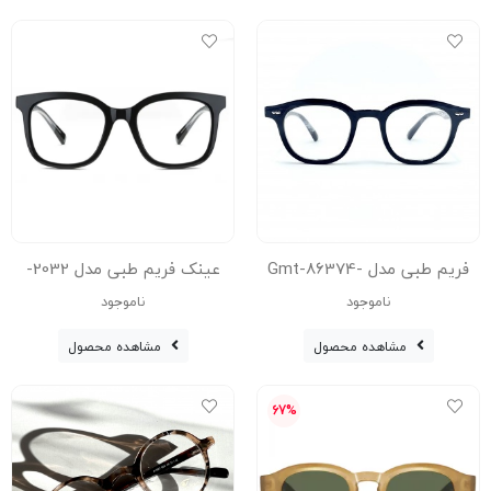
فریم طبی مدل Gmt-86374-
عینک فریم طبی مدل 2032-
60215–C2-Blc
021-Blc
ناموجود
ناموجود
مشاهده محصول
مشاهده محصول
67%