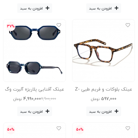
افزودن به سبد
افزودن به سبد
37%
عینک بلوکات و فریم طبی Z-
عینک آفتابی پلاریزه آلبرت وگ
3327-KO3B55-C11-Leo عینک
مدل Sz-8101-C2-Blu Acetate
4,990,000
597,000
7,900,000
تومان
تومان
زنانه, عینک مردانه
افزودن به سبد
افزودن به سبد
50%
50%