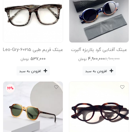
عینک آفتابی گرد پلاریزه آلبرت
عینک فریم طبی 60215-Leo-Gry
وگ مدل S31108C4 Acetate
عینک زنانه, عینک مردانه
537,000
4,900,000
8,900,000
تومان
تومان
Avantgarde Visionary
افزودن به سبد
افزودن به سبد
66%