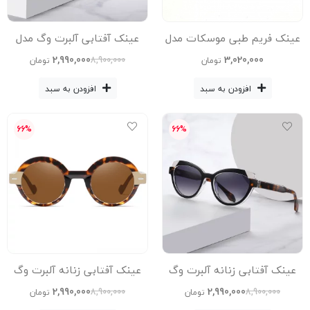
عینک فریم طبی موسکات مدل
عینک آفتابی آلبرت وگ مدل
S31103C3 Acetate Avantgarde
Mf-22011-C21-Leo
2,990,000
3,020,000
8,900,000
تومان
تومان
Visionary
افزودن به سبد
افزودن به سبد
66%
66%
عینک آفتابی زنانه آلبرت وگ
عینک آفتابی زنانه آلبرت وگ
مدل S26110C1 Acetate
مدل S26109C2 Acetate
2,990,000
2,990,000
8,900,000
8,900,000
تومان
تومان