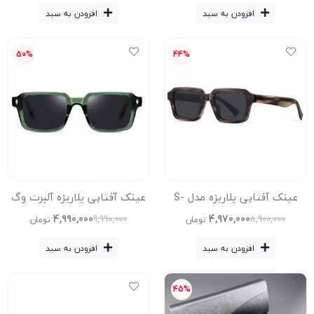
KO3B57-C8-Leo
Avantgarde Visionary
افزودن به سبد
افزودن به سبد
50%
44%
عینک آفتابی پلاریزه مدل S-
عینک آفتابی پلاریزه آلبرت وگ
32105-C3-Leo Acetate
مدل Sz-8103-C2-Grn Acetate
4,990,000
4,970,000
9,990,000
8,900,000
تومان
تومان
Avantgarde Visionary
افزودن به سبد
افزودن به سبد
45%