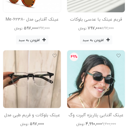
فریم عینک با عدسی بلوکات
عینک آفتابی مدل Me-6238-
مدل Me-6238-C10-Gry
C4-Leo
597,000
797,000
797,000
897,000
تومان
تومان
افزودن به سبد
افزودن به سبد
49%
عینک آفتابی پلاریزه آلبرت وگ
عینک بلوکات و فریم طبی مدل
مدل Sz-8101-C1-Grn Acetate
Z-3327-KO3B55-C11-Blc-Tra
597,000
4,990,000
9,700,000
تومان
تومان