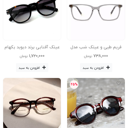
فریم طبی و عینک شب مدل
عینک آفتابی برند دیوید بکهام
Rga-099-Gry
مدل 1047-Leo
1,720,000
738,000
تومان
تومان
افزودن به سبد
افزودن به سبد
25%