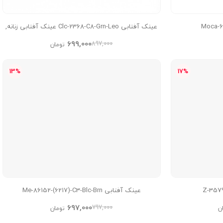
عینک آفتابی Clc-2368-C8-Grn-Leo عینک آفتابی زنانه,
عینک آفتابی مردانه, عینک پلنگی گرد
699,000
897,000
تومان
13%
17%
ن