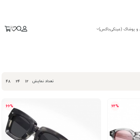
0
 و پوشاک (عینکی‌باکس)
تعداد نمایش
48
24
12
66%
62%