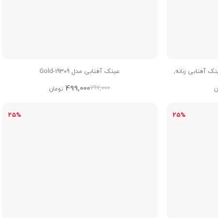
تابی مدل Irn-S-2341-Blc عینک آفتابی زنانه,
عینک آفتابی مدل 19309-Gold
499,000
797,000
ن
تومان
25%
25%