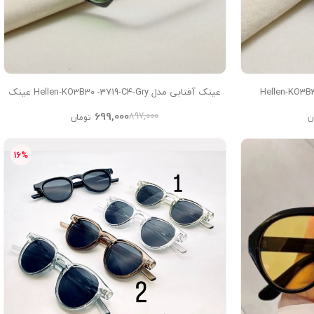
عینک آفتابی مدل Hellen-KO3B30 -3719-C4-Gry عینک
آفتابی زنانه, عینک آفتابی مردانه, عینک شب,
699,000
897,000
ن
تومان
16%