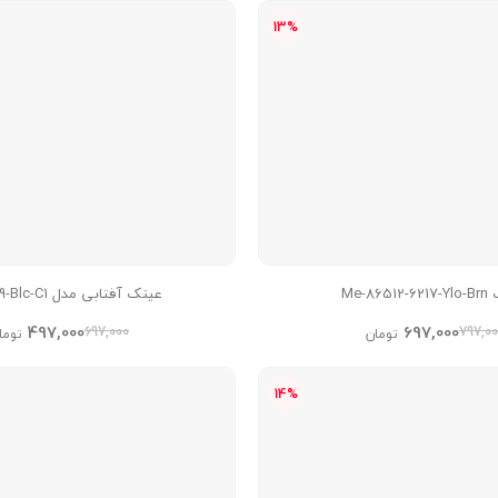
13%
Me-865
عینک آفتابی مدل Z-3579-Blc-C1
497,000
697,000
697,000
797,00
تومان
توما
14%