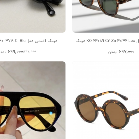
عینک آفتابی مدل KO-23089-C2-Zn-3542-Leo عینک
عینک آفتابی مدل Hellen-KO3B30 -3719-C1-Blc
زنانه, عینک آفتابی مردانه,
699,000
697,000
897,000
تومان
توما