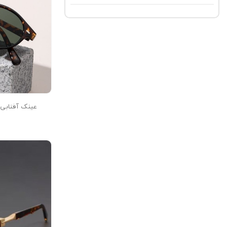
عینک آفتابی مدل 3B57-C1-Leo