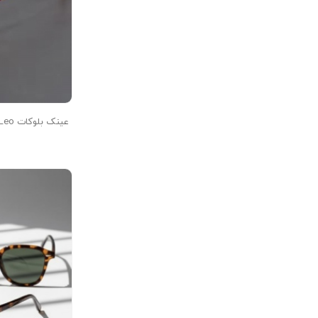
عینک بلوکات Bu-6158-C9-Leo عینک زنانه, عینک مردانه,