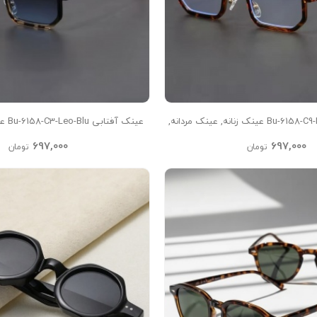
عینک 
عینک آفتابی مردانه, عینک مشکی
697,000
697,000
تومان
تومان